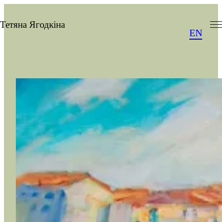
Перейти
до
Тетяна Ягодкіна
EN
вмісту