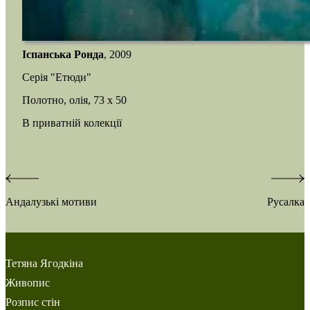
Іспанська Ронда
, 2009
Серія "Етюди"
Полотно, олія, 73 х 50
В приватній колекції
Навігація
Андалузькі мотиви
Русалка
записів
Тетяна Ягодкіна
Живопис
Розпис стін